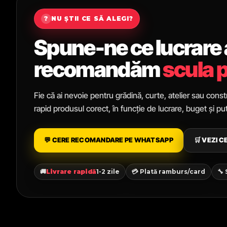
?
NU ȘTII CE SĂ ALEGI?
Spune-ne ce lucrare ai
recomandăm
scula p
Fie că ai nevoie pentru grădină, curte, atelier sau constr
rapid produsul corect, în funcție de lucrare, buget și p
💬 CERE RECOMANDARE PE WHATSAPP
🛒 VEZI 
🚚
Livrare rapidă
1-2 zile
💳 Plată ramburs/card
🔧