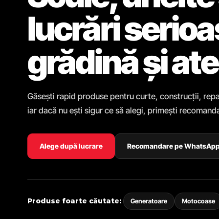
lucrări serio
grădină și ate
Găsești rapid produse pentru curte, construcții, repa
iar dacă nu ești sigur ce să alegi, primești recomanda
Alege după lucrare
Recomandare pe WhatsAp
Produse foarte căutate:
Generatoare
Motocoase