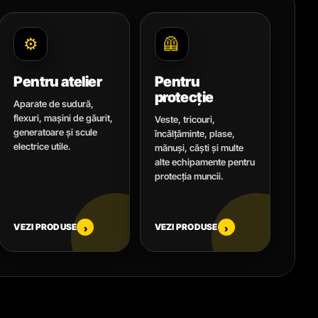
⚙️
🦺
Pentru atelier
Pentru
protecție
Aparate de sudură,
flexuri, mașini de găurit,
Veste, tricouri,
generatoare și scule
încălțăminte, plase,
electrice utile.
mănuși, căști și multe
alte echipamente pentru
protecția muncii.
VEZI PRODUSE
VEZI PRODUSE
›
›