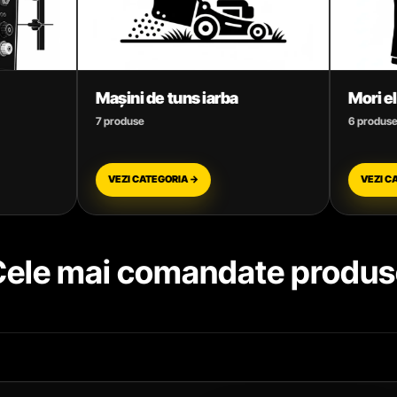
ns iarba
Mori electrice și Batoze
6 produse
A →
VEZI CATEGORIA →
Cele mai comandate produs