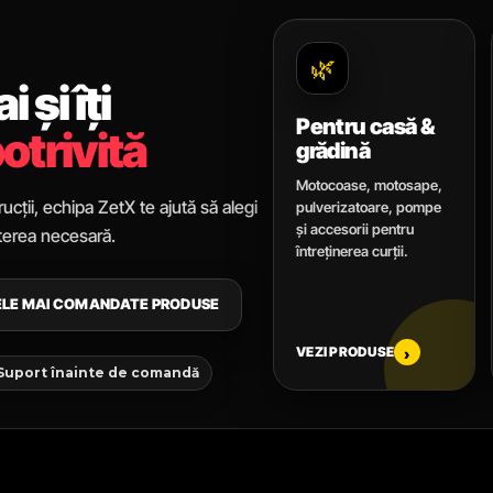
🌿
 și îți
Pentru casă &
otrivită
grădină
Motocoase, motosape,
ucții, echipa ZetX te ajută să alegi
pulverizatoare, pompe
și accesorii pentru
uterea necesară.
întreținerea curții.
CELE MAI COMANDATE PRODUSE
VEZI PRODUSE
›
 Suport înainte de comandă