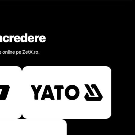
încredere
e online pe ZetX.ro.