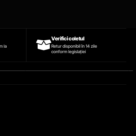
Verifici coletul
ăm la
Retur disponibil în 14 zile
conform legislației