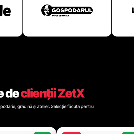
e de
clienții ZetX
odărie, grădină și atelier. Selecție făcută pentru