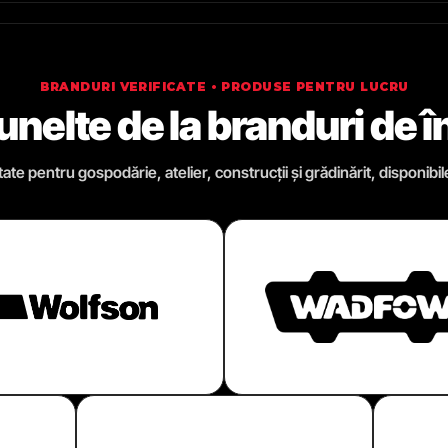
BRANDURI VERIFICATE • PRODUSE PENTRU LUCRU
 unelte de la branduri de 
te pentru gospodărie, atelier, construcții și grădinărit, disponibil