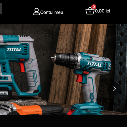
0
0,00
lei
Contul meu