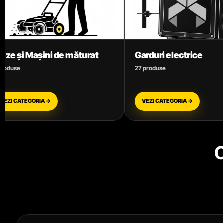
Garduri electrice
Mașini de tu
27 produse
7 produse
VEZI CATEGORIA →
VEZI CATEGORI