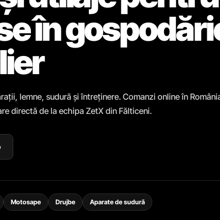
ase în gospodări
lier
rații, lemne, sudură și întreținere. Comanzi online în Români
re directă de la echipa ZetX din Fălticeni.
p
Motosape
Drujbe
Aparate de sudură