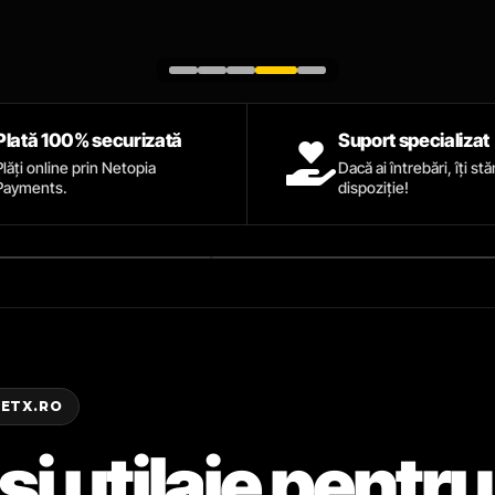
Plată 100% securizată
Suport specializat
Plăți online prin Netopia
Dacă ai întrebări, îți st
Payments.
dispoziție!
ZETX.RO
și utilaje pentru