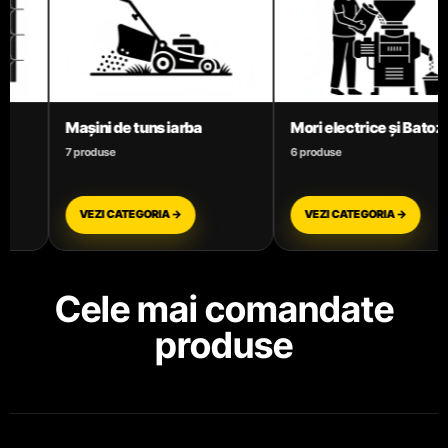
Mori electrice și Batoze
Motoare termice benzină
6 produse
3 produse
VEZI CATEGORIA →
VEZI CATEGORIA →
Cele mai comandate
produse