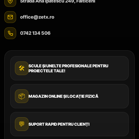
Strada Ana Ipătescu 249, Fălticeni
office@zetx.ro
0742 134 506
SCULE ȘI UNELTE PROFESIONALE PENTRU
🛠️
PROIECTELE TALE!
📦
MAGAZIN ONLINE ȘI LOCAȚIE FIZICĂ
💬
SUPORT RAPID PENTRU CLIENȚI