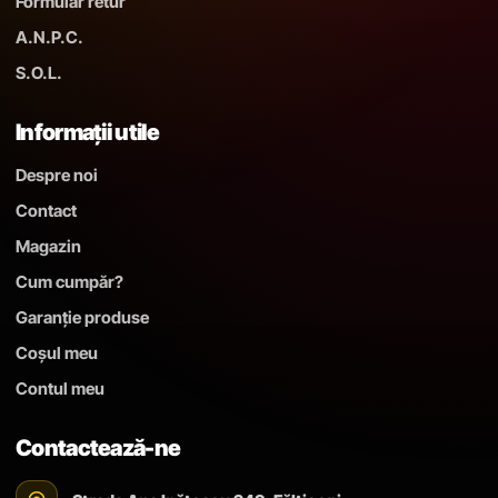
Formular retur
A.N.P.C.
S.O.L.
Informații utile
Despre noi
Contact
Magazin
Cum cumpăr?
Garanție produse
Coșul meu
Contul meu
Contactează-ne