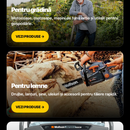
Pentru grădină
Motocoase, motosape, mașini de tuns iarba și utilaje pentru
gospodărie.
VEZI PRODUSE →
Pentru lemne
Drujbe, lanțuri, șine, uleiuri și accesorii pentru tăiere rapidă.
VEZI PRODUSE →