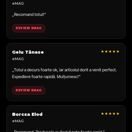
eMAG
„Recomand totul!”
REVIEW EMAG
★★★★★
Gelu Tănase
eMAG
„Totul a decurs foarte ok, iar articolul dorit a venit perfect.
Expediere foarte rapidă. Mulțumesc!”
REVIEW EMAG
★★★★★
Borcsa Elod
eMAG
„Recomand. Produsele au fost livrate foarte rapid.”