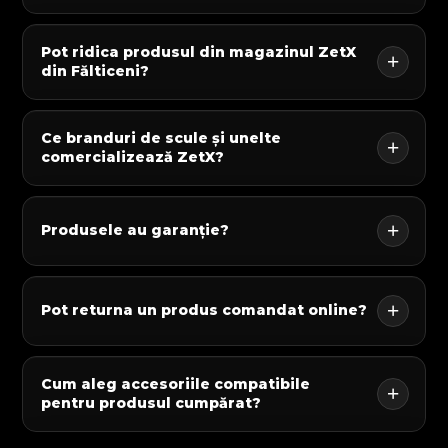
Pot ridica produsul din magazinul ZetX
din Fălticeni?
Ce branduri de scule și unelte
comercializează ZetX?
Produsele au garanție?
Pot returna un produs comandat online?
Cum aleg accesoriile compatibile
pentru produsul cumpărat?