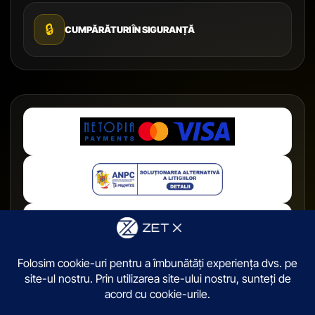
🔒
CUMPĂRĂTURI ÎN SIGURANȚĂ
© 2026,
ZetX.ro
. Toate drepturile sunt rezervate.