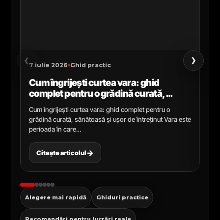
›
‹
7 iulie 2026
Ghid practic
2 i
Cum îngrijești curtea vara: ghid
Ce
complet pentru o grădină curată,
gr
sănătoasă și ușor de întreținut
ga
Cum îngrijești curtea vara: ghid complet pentru o
Ghi
grădină curată, sănătoasă și ușor de întreținut Vara este
Cel
perioada în care…
pen
→
Citește articolul
C
Alegere mai rapidă
Ghiduri practice
Recomandări pentru lucrări reale