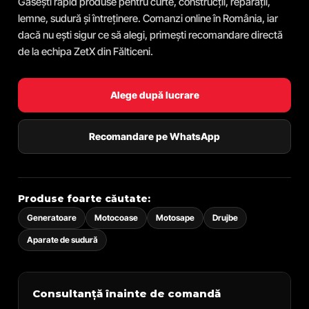
Găsești rapid produse pentru curte, construcții, reparații,
lemne, sudură și întreținere. Comanzi online în România, iar
dacă nu ești sigur ce să alegi, primești recomandare directă
de la echipa ZetX din Fălticeni.
Alege după lucrare
Recomandare pe WhatsApp
Produse foarte căutate:
Generatoare
Motocoase
Motosape
Drujbe
Aparate de sudură
Consultanță înainte de comandă