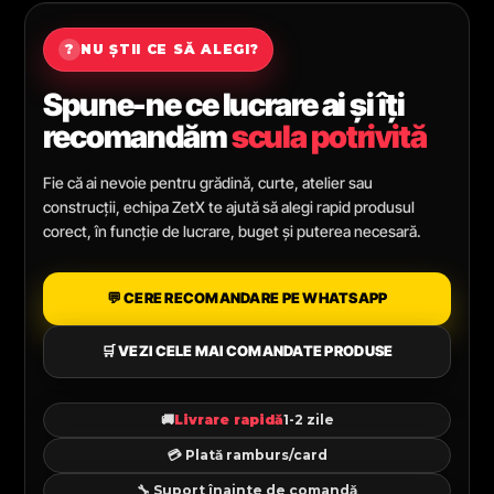
?
NU ȘTII CE SĂ ALEGI?
Spune-ne ce lucrare ai și îți
recomandăm
scula potrivită
Fie că ai nevoie pentru grădină, curte, atelier sau
construcții, echipa ZetX te ajută să alegi rapid produsul
corect, în funcție de lucrare, buget și puterea necesară.
💬 CERE RECOMANDARE PE WHATSAPP
🛒 VEZI CELE MAI COMANDATE PRODUSE
🚚
Livrare rapidă
1-2 zile
💳 Plată ramburs/card
🔧 Suport înainte de comandă