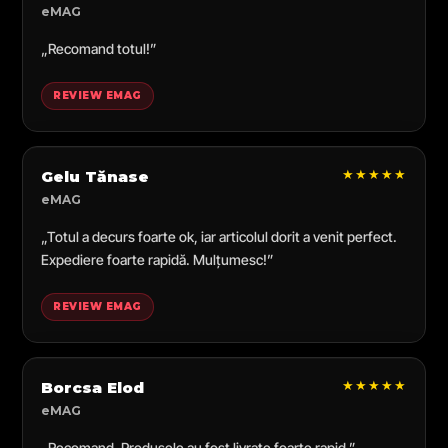
eMAG
„Recomand totul!”
REVIEW EMAG
★★★★★
Gelu Tănase
eMAG
„Totul a decurs foarte ok, iar articolul dorit a venit perfect.
Expediere foarte rapidă. Mulțumesc!”
REVIEW EMAG
★★★★★
Borcsa Elod
eMAG
„Recomand. Produsele au fost livrate foarte rapid.”