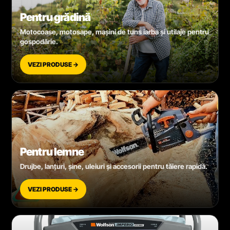
Pentru grădină
Motocoase, motosape, mașini de tuns iarba și utilaje pentru
gospodărie.
VEZI PRODUSE →
Pentru lemne
Drujbe, lanțuri, șine, uleiuri și accesorii pentru tăiere rapidă.
VEZI PRODUSE →