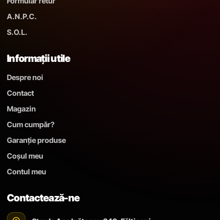
Formular retur
A.N.P.C.
S.O.L.
Informații utile
Despre noi
Contact
Magazin
Cum cumpăr?
Garanție produse
Coșul meu
Contul meu
Contactează-ne