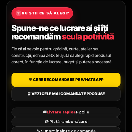
?
NU ȘTII CE SĂ ALEGI?
Spune-ne ce lucrare ai și îți
recomandăm
scula potrivită
Fie că ai nevoie pentru grădină, curte, atelier sau
construcții, echipa ZetX te ajută să alegi rapid produsul
corect, în funcție de lucrare, buget și puterea necesară.
💬 CERE RECOMANDARE PE WHATSAPP
🛒 VEZI CELE MAI COMANDATE PRODUSE
🚚
Livrare rapidă
1-2 zile
💳 Plată ramburs/card
🔧 Suport înainte de comandă