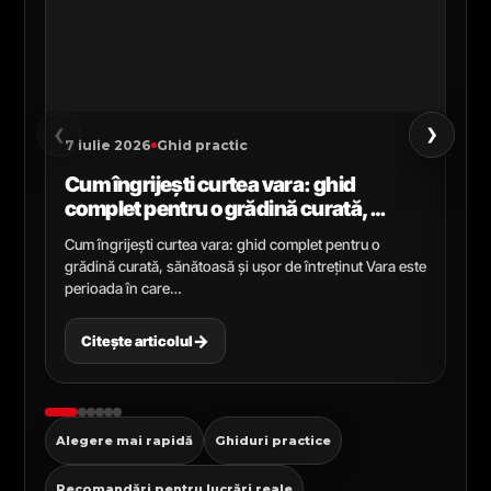
›
‹
7 iulie 2026
Ghid practic
2 i
Cum îngrijești curtea vara: ghid
Ce
complet pentru o grădină curată,
gr
sănătoasă și ușor de întreținut
ga
Cum îngrijești curtea vara: ghid complet pentru o
Ghi
grădină curată, sănătoasă și ușor de întreținut Vara este
Cel
perioada în care…
pen
→
Citește articolul
C
Alegere mai rapidă
Ghiduri practice
Recomandări pentru lucrări reale