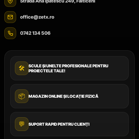
Strada Ana Ipătescu 249, Fălticeni
office@zetx.ro
0742 134 506
SCULE ȘI UNELTE PROFESIONALE PENTRU
🛠️
PROIECTELE TALE!
📦
MAGAZIN ONLINE ȘI LOCAȚIE FIZICĂ
💬
SUPORT RAPID PENTRU CLIENȚI