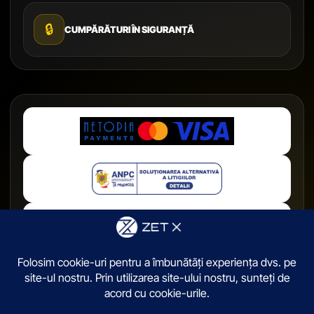
🔒
CUMPĂRĂTURI ÎN SIGURANȚĂ
© 2026,
ZetX.ro
. Toate drepturile sunt rezervate.