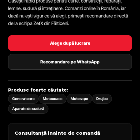
Găsești rapid produse pentru curte, construcții, reparații,
lemne, sudură și întreținere. Comanzi online în România, iar
dacă nu ești sigur ce să alegi, primești recomandare directă
de la echipa ZetX din Fălticeni.
Alege după lucrare
Recomandare pe WhatsApp
Produse foarte căutate:
Generatoare
Motocoase
Motosape
Drujbe
Aparate de sudură
Consultanță înainte de comandă