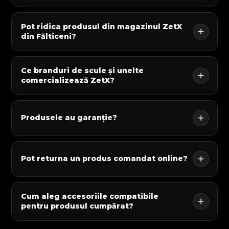
Pot ridica produsul din magazinul ZetX
din Fălticeni?
Ce branduri de scule și unelte
comercializează ZetX?
Produsele au garanție?
Pot returna un produs comandat online?
Cum aleg accesoriile compatibile
pentru produsul cumpărat?