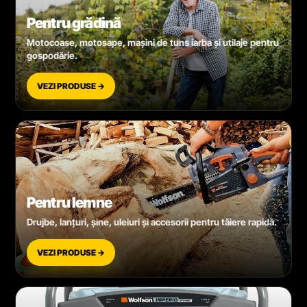
Pentru grădină
Motocoase, motosape, mașini de tuns iarba și utilaje pentru
gospodărie.
VEZI PRODUSE →
Pentru lemne
Drujbe, lanțuri, șine, uleiuri și accesorii pentru tăiere rapidă.
VEZI PRODUSE →