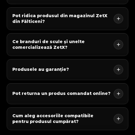
Pot ridica produsul din magazinul ZetX
din Fălticeni?
Ce branduri de scule și unelte
comercializează ZetX?
Produsele au garanție?
Pot returna un produs comandat online?
Cum aleg accesoriile compatibile
pentru produsul cumpărat?