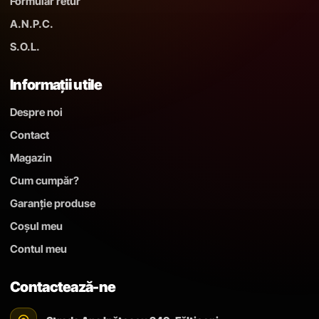
Formular retur
A.N.P.C.
S.O.L.
Informații utile
Despre noi
Contact
Magazin
Cum cumpăr?
Garanție produse
Coșul meu
Contul meu
Contactează-ne