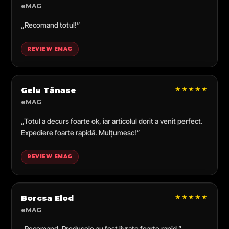
eMAG
„Recomand totul!”
REVIEW EMAG
★★★★★
Gelu Tănase
eMAG
„Totul a decurs foarte ok, iar articolul dorit a venit perfect.
Expediere foarte rapidă. Mulțumesc!”
REVIEW EMAG
★★★★★
Borcsa Elod
eMAG
„Recomand. Produsele au fost livrate foarte rapid.”