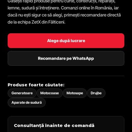
Găsești rapid produse pentru curte, construcții, reparații,
lemne, sudură și întreținere. Comanzi online în România, iar
dacă nu ești sigur ce să alegi, primești recomandare directă
de la echipa ZetX din Fălticeni.
Alege după lucrare
Recomandare pe WhatsApp
Produse foarte căutate:
Generatoare
Motocoase
Motosape
Drujbe
Aparate de sudură
Consultanță înainte de comandă