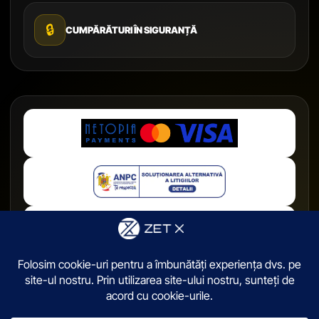
🔒
CUMPĂRĂTURI ÎN SIGURANȚĂ
© 2026,
ZetX.ro
. Toate drepturile sunt rezervate.