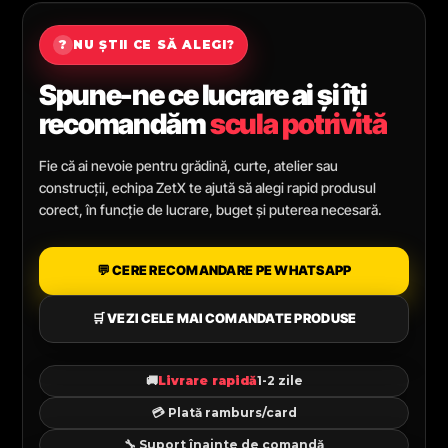
?
NU ȘTII CE SĂ ALEGI?
Spune-ne ce lucrare ai și îți
recomandăm
scula potrivită
Fie că ai nevoie pentru grădină, curte, atelier sau
construcții, echipa ZetX te ajută să alegi rapid produsul
corect, în funcție de lucrare, buget și puterea necesară.
💬 CERE RECOMANDARE PE WHATSAPP
🛒 VEZI CELE MAI COMANDATE PRODUSE
🚚
Livrare rapidă
1-2 zile
💳 Plată ramburs/card
🔧 Suport înainte de comandă