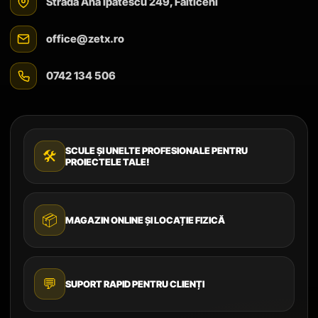
Strada Ana Ipătescu 249, Fălticeni
office@zetx.ro
0742 134 506
SCULE ȘI UNELTE PROFESIONALE PENTRU
🛠️
PROIECTELE TALE!
📦
MAGAZIN ONLINE ȘI LOCAȚIE FIZICĂ
💬
SUPORT RAPID PENTRU CLIENȚI