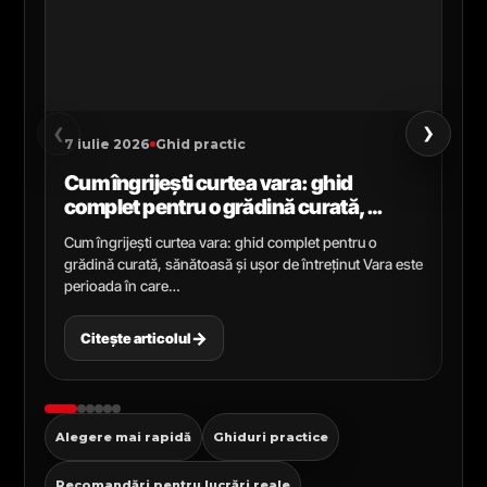
›
‹
7 iulie 2026
Ghid practic
2 i
Cum îngrijești curtea vara: ghid
Ce
complet pentru o grădină curată,
gr
sănătoasă și ușor de întreținut
ga
Cum îngrijești curtea vara: ghid complet pentru o
Ghi
grădină curată, sănătoasă și ușor de întreținut Vara este
Cel
perioada în care…
pen
→
Citește articolul
C
Alegere mai rapidă
Ghiduri practice
Recomandări pentru lucrări reale