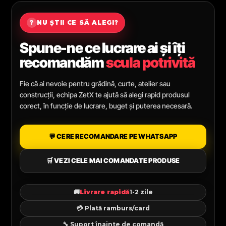
?
NU ȘTII CE SĂ ALEGI?
Spune-ne ce lucrare ai și îți
recomandăm
scula potrivită
Fie că ai nevoie pentru grădină, curte, atelier sau
construcții, echipa ZetX te ajută să alegi rapid produsul
corect, în funcție de lucrare, buget și puterea necesară.
💬 CERE RECOMANDARE PE WHATSAPP
🛒 VEZI CELE MAI COMANDATE PRODUSE
🚚
Livrare rapidă
1-2 zile
💳 Plată ramburs/card
🔧 Suport înainte de comandă