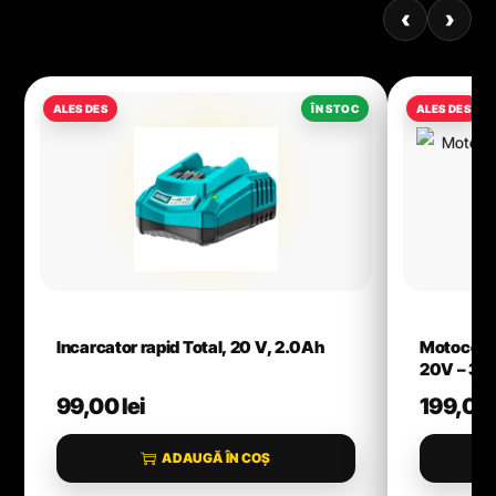
‹
›
Incarcator rapid Total, 20 V, 2.0Ah
Motocoas
20V – 3
99,00
lei
199,00
ADAUGĂ ÎN COȘ