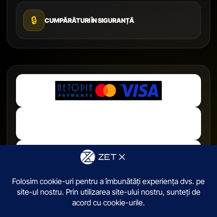
🔒
CUMPĂRĂTURI ÎN SIGURANȚĂ
© 2026,
ZetX.ro
. Toate drepturile sunt rezervate.