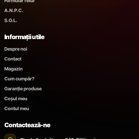
Formular retur
A.N.P.C.
S.O.L.
Informații utile
Despre noi
Contact
Magazin
Cum cumpăr?
Garanție produse
Coșul meu
Contul meu
Contactează-ne