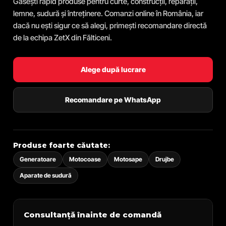
Găsești rapid produse pentru curte, construcții, reparații,
lemne, sudură și întreținere. Comanzi online în România, iar
dacă nu ești sigur ce să alegi, primești recomandare directă
de la echipa ZetX din Fălticeni.
Alege după lucrare
Recomandare pe WhatsApp
Produse foarte căutate:
Generatoare
Motocoase
Motosape
Drujbe
Aparate de sudură
Consultanță înainte de comandă