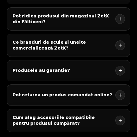
Pot ridica produsul din magazinul ZetX
din Fălticeni?
Ce branduri de scule și unelte
comercializează ZetX?
Produsele au garanție?
Pot returna un produs comandat online?
Cum aleg accesoriile compatibile
pentru produsul cumpărat?