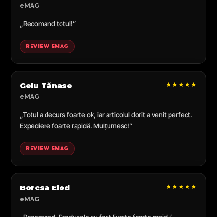
eMAG
„Recomand totul!”
REVIEW EMAG
★★★★★
Gelu Tănase
eMAG
„Totul a decurs foarte ok, iar articolul dorit a venit perfect.
Expediere foarte rapidă. Mulțumesc!”
REVIEW EMAG
★★★★★
Borcsa Elod
eMAG
„Recomand. Produsele au fost livrate foarte rapid.”