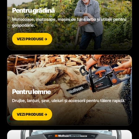
Pentru grădină
Motocoase, motosape, mașini de tuns iarba și utilaje pentru
gospodărie.
VEZI PRODUSE →
Pentru lemne
Drujbe, lanțuri, șine, uleiuri și accesorii pentru tăiere rapidă.
VEZI PRODUSE →