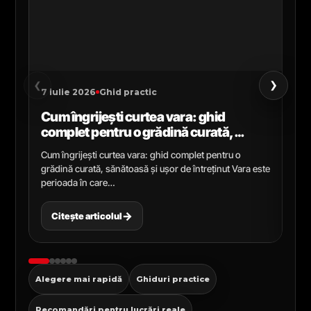
›
‹
7 iulie 2026
Ghid practic
2 i
Cum îngrijești curtea vara: ghid
Ce
complet pentru o grădină curată,
gr
sănătoasă și ușor de întreținut
ga
Cum îngrijești curtea vara: ghid complet pentru o
Ghi
grădină curată, sănătoasă și ușor de întreținut Vara este
Cel
perioada în care…
pen
→
Citește articolul
C
Alegere mai rapidă
Ghiduri practice
Recomandări pentru lucrări reale