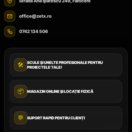
Strada Ana Ipătescu 249, Fălticeni
office@zetx.ro
0742 134 506
SCULE ȘI UNELTE PROFESIONALE PENTRU
🛠️
PROIECTELE TALE!
📦
MAGAZIN ONLINE ȘI LOCAȚIE FIZICĂ
💬
SUPORT RAPID PENTRU CLIENȚI