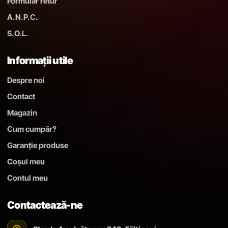
Formular retur
A.N.P.C.
S.O.L.
Informații utile
Despre noi
Contact
Magazin
Cum cumpăr?
Garanție produse
Coșul meu
Contul meu
Contactează-ne