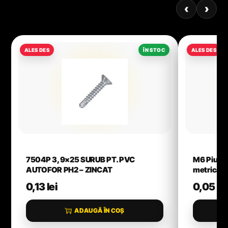
‹
›
7504P 3,9×25 SURUB PT. PVC
M6 Piuliț
AUTOFOR PH2 – ZINCAT
metrică s
0,13
lei
0,05
lei
ADAUGĂ ÎN COȘ