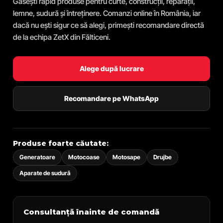
Găsești rapid produse pentru curte, construcții, reparații,
lemne, sudură și întreținere. Comanzi online în România, iar
dacă nu ești sigur ce să alegi, primești recomandare directă
de la echipa ZetX din Fălticeni.
Alege după lucrare
Recomandare pe WhatsApp
Produse foarte căutate:
Generatoare
Motocoase
Motosape
Drujbe
Aparate de sudură
Consultanță înainte de comandă