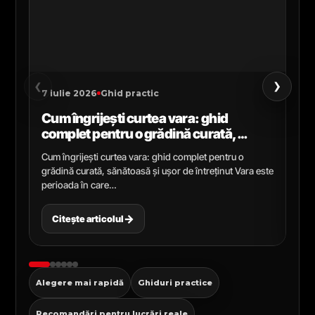
›
‹
7 iulie 2026
Ghid practic
2 i
Cum îngrijești curtea vara: ghid
Ce
complet pentru o grădină curată,
gr
sănătoasă și ușor de întreținut
ga
Cum îngrijești curtea vara: ghid complet pentru o
Ghi
grădină curată, sănătoasă și ușor de întreținut Vara este
Cel
perioada în care…
pen
→
Citește articolul
C
Alegere mai rapidă
Ghiduri practice
Recomandări pentru lucrări reale