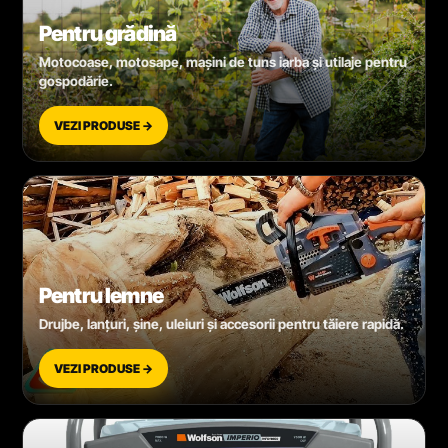
Pentru grădină
Motocoase, motosape, mașini de tuns iarba și utilaje pentru
gospodărie.
VEZI PRODUSE →
Pentru lemne
Drujbe, lanțuri, șine, uleiuri și accesorii pentru tăiere rapidă.
VEZI PRODUSE →