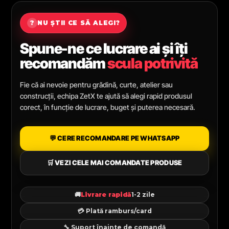
?
NU ȘTII CE SĂ ALEGI?
Spune-ne ce lucrare ai și îți
recomandăm
scula potrivită
Fie că ai nevoie pentru grădină, curte, atelier sau
construcții, echipa ZetX te ajută să alegi rapid produsul
corect, în funcție de lucrare, buget și puterea necesară.
💬 CERE RECOMANDARE PE WHATSAPP
🛒 VEZI CELE MAI COMANDATE PRODUSE
🚚
Livrare rapidă
1-2 zile
💳 Plată ramburs/card
🔧 Suport înainte de comandă