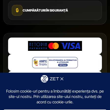
🔒
CUMPĂRĂTURI ÎN SIGURANȚĂ
© 2026,
ZetX.ro
. Toate drepturile sunt rezervate.