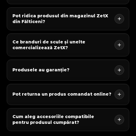
Pot ridica produsul din magazinul ZetX
din Fălticeni?
Ce branduri de scule și unelte
comercializează ZetX?
Produsele au garanție?
Pot returna un produs comandat online?
Cum aleg accesoriile compatibile
pentru produsul cumpărat?