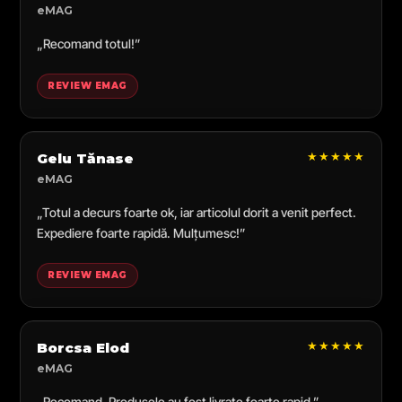
eMAG
„Recomand totul!”
REVIEW EMAG
★★★★★
Gelu Tănase
eMAG
„Totul a decurs foarte ok, iar articolul dorit a venit perfect.
Expediere foarte rapidă. Mulțumesc!”
REVIEW EMAG
★★★★★
Borcsa Elod
eMAG
„Recomand. Produsele au fost livrate foarte rapid.”