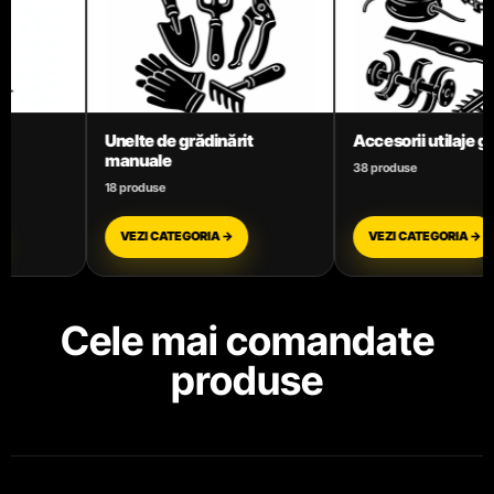
Accesorii utilaje grădină
Aparate de spălat cu
presiune
38 produse
9 produse
VEZI CATEGORIA →
VEZI CATEGORIA →
Cele mai comandate
produse