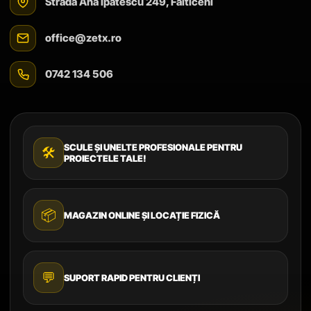
Strada Ana Ipătescu 249, Fălticeni
office@zetx.ro
0742 134 506
SCULE ȘI UNELTE PROFESIONALE PENTRU
🛠️
PROIECTELE TALE!
📦
MAGAZIN ONLINE ȘI LOCAȚIE FIZICĂ
💬
SUPORT RAPID PENTRU CLIENȚI