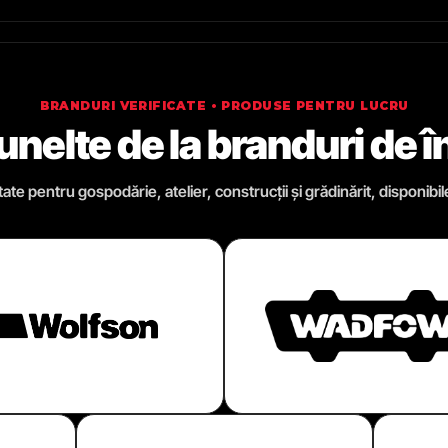
BRANDURI VERIFICATE • PRODUSE PENTRU LUCRU
 unelte de la branduri de 
te pentru gospodărie, atelier, construcții și grădinărit, disponibil