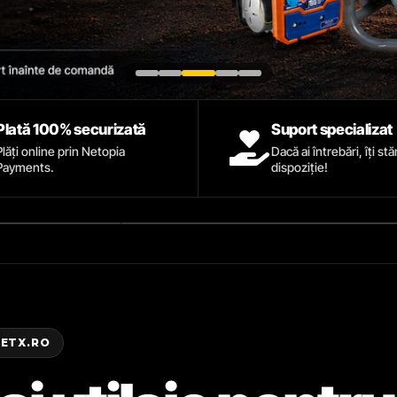
Plată 100% securizată
Suport specializat
Plăți online prin Netopia
Dacă ai întrebări, îți st
Payments.
dispoziție!
ZETX.RO