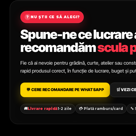
?
NU ȘTII CE SĂ ALEGI?
Spune-ne ce lucrare ai
recomandăm
scula p
Fie că ai nevoie pentru grădină, curte, atelier sau constr
rapid produsul corect, în funcție de lucrare, buget și p
💬 CERE RECOMANDARE PE WHATSAPP
🛒 VEZI 
🚚
Livrare rapidă
1-2 zile
💳 Plată ramburs/card
🔧