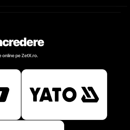
încredere
e online pe ZetX.ro.