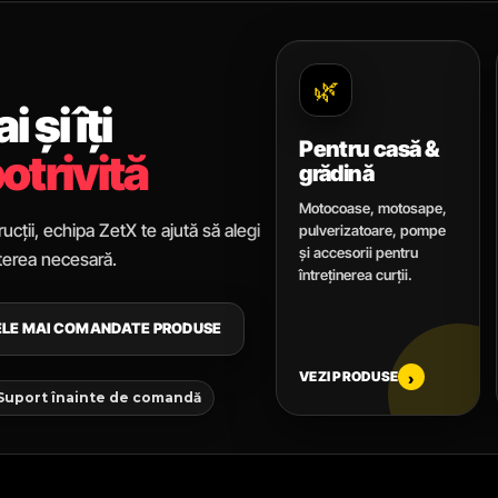
🌿
 și îți
Pentru casă &
otrivită
grădină
Motocoase, motosape,
ucții, echipa ZetX te ajută să alegi
pulverizatoare, pompe
și accesorii pentru
uterea necesară.
întreținerea curții.
CELE MAI COMANDATE PRODUSE
VEZI PRODUSE
›
 Suport înainte de comandă