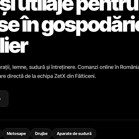
și utilaje pentru
ase în gospodări
lier
rații, lemne, sudură și întreținere. Comanzi online în Români
re directă de la echipa ZetX din Fălticeni.
p
Motosape
Drujbe
Aparate de sudură