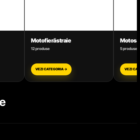
ie
Motosape și Motocultoare
5 produse
→
VEZI CATEGORIA →
e