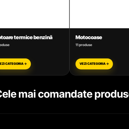
Motocoase
Motofierăstra
11 produse
12 produse
VEZI CATEGORIA →
VEZI CATEGORIA 
Cele mai comandate produs