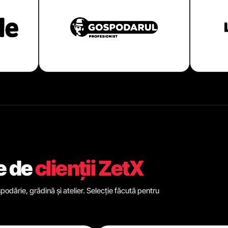
e de
clienții ZetX
odărie, grădină și atelier. Selecție făcută pentru