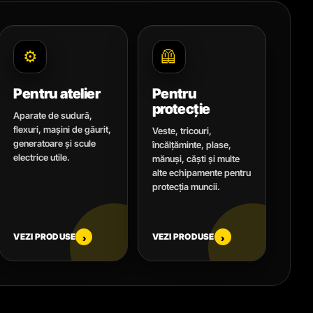
⚙️
🦺
Pentru atelier
Pentru
protecție
Aparate de sudură,
flexuri, mașini de găurit,
Veste, tricouri,
generatoare și scule
încălțăminte, plase,
electrice utile.
mănuși, căști și multe
alte echipamente pentru
protecția muncii.
VEZI PRODUSE
VEZI PRODUSE
›
›