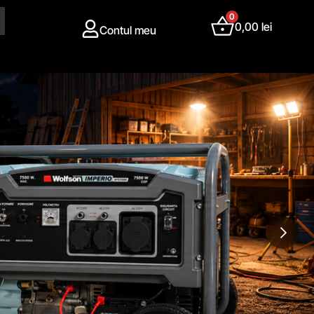
0
0,00
lei
Contul meu