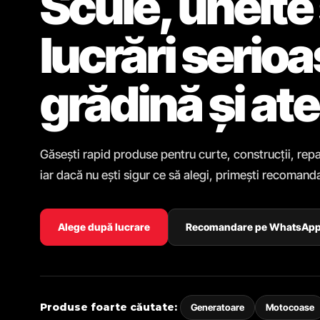
Scule, unelte 
lucrări serio
grădină și ate
Găsești rapid produse pentru curte, construcții, repa
iar dacă nu ești sigur ce să alegi, primești recomanda
Alege după lucrare
Recomandare pe WhatsAp
Produse foarte căutate:
Generatoare
Motocoase